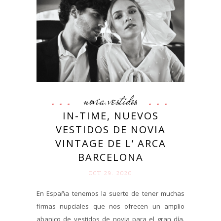
novia
vestidos
,
IN-TIME, NUEVOS
VESTIDOS DE NOVIA
VINTAGE DE L’ ARCA
BARCELONA
OCT 29. 2020
En España tenemos la suerte de tener muchas
firmas nupciales que nos ofrecen un amplio
abanico de vestidos de novia para el gran día.