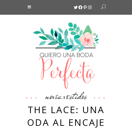
Twitter
Facebook
Pinterest
Instagram
novia
vestidos
,
THE LACE: UNA
ODA AL ENCAJE