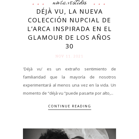
novia
vestidos
,
DÉJÀ VU, LA NUEVA
COLECCIÓN NUPCIAL DE
L’ARCA INSPIRADA EN EL
GLAMOUR DE LOS AÑOS
30
NOV 11. 2021
'Déjà vu' es un extraño sentimiento de
familiaridad que la mayoría de nosotros
experimentará al menos una vez en la vida. Un
momento de “déjà vu “puede pasarte por alto,...
CONTINUE READING