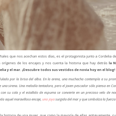
ñales que nos acechan estos días, es el protagonista junto a Cordelia d
 orígenes de los encajes y nos cuenta la historia que hay detrás
la 
elia y el mar. ¡Descubre todos sus vestidos de novia hoy en el blog!
ndulado por la brisa del alba. En la arena, una muchacha contempla a su pro
e una sirena. Una melodía tentadora, pero el joven pescador sólo piensa en Cor
con su cola y el estallido de espuma se convierte en un precioso velo de nov
ada aquel maravilloso encaje,
una joya
surgida del mar y que simboliza la fuerza
s la historia de una mujer, que como la mayoría de ellas antiguamente, c