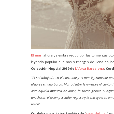
El mar
, ahora ya embravecido por las tormentas oto
leyenda popular que nos sumergen de lleno en los
Colección Nupcial 2019 de
L’ Arca Barcelona
:
Cord
“El sol dibujado en el horizonte y el mar ligeramente o
alejarse en una barca. Mar adentro le envuelve el canto d
Ante aquella muestra de amor, la sirena golpea el agua 
anochecer, el joven pescador regresa y le entrega a su am
unión”.
Cordelia
(descripción también de ‘
joyas del mar
‘) e