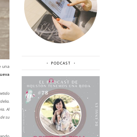
PODCAST
e una
Nueva
metido
delia.
ia. Al
 de su
uando