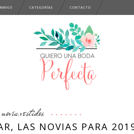
ONMIGO
CATEGORÍAS
CONTACTO
novia
vestidos
,
AR, LAS NOVIAS PARA 201