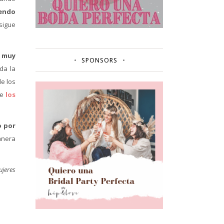
iendo
 sigue
y muy
SPONSORS
da la
de los
te
los
o por
anera
ujeres