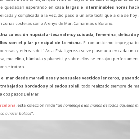
s se quedaban esperando en casa
largas e interminables horas hac
elicada y complicada a la vez, dio paso a un arte textil que a día de hoy
 en zonas costeras como Arenys de Mar, Camariñas o Burano.
Una colección nupcial artesanal muy cuidada, femenina, delicada 
los son el pilar principal de la misma.
El romanticismo impregna to
aporosas y etéreas de L’ Arca. Esta ligereza se ve plasmada en cada uno 
asa, muselina, bámbula y plumetti, y sobre ellos se encajan perfectamen
r’ se tratara.
y el mar desde maravillosos y sensuales vestidos lenceros, pasand
trabajados bordados y plisados soleil
, todo realizado siempre de m
 a dos pasos Del Mar.
arcelona
, esta colección rinde “
un homenaje a las manos de todas aquellas m
a a hacer bolillos
”.