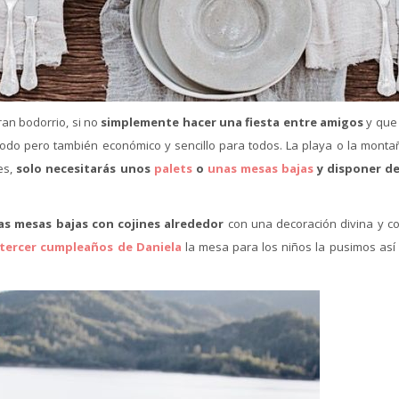
ran bodorrio, si no
simplemente hacer una fiesta entre amigos
y que
odo pero también económico y sencillo para todos. La playa o la monta
es,
solo necesitarás unos
palets
o
unas mesas bajas
y disponer d
s mesas bajas con cojines alrededor
con una decoración divina y c
 tercer cumpleaños de Daniela
la mesa para los niños la pusimos así 