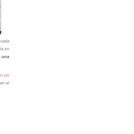
 cada
ña es
e una
on
un
en el