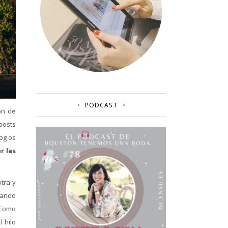
PODCAST
ón de
posts
og os
r las
tra y
tando
 Como
 hilo