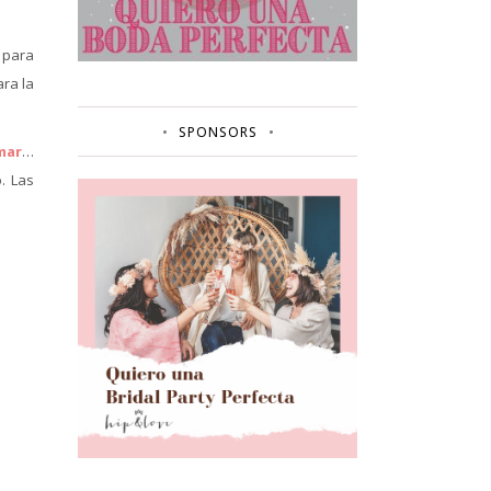
 para
ra la
SPONSORS
mar
…
. Las