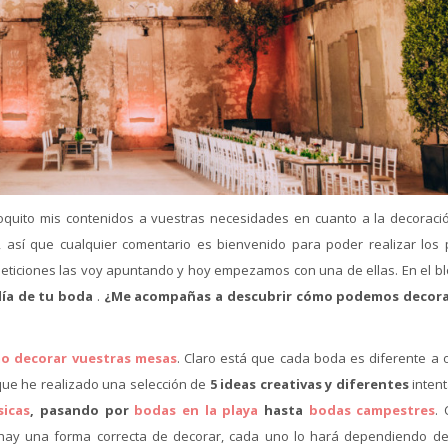
quito mis contenidos a vuestras necesidades en cuanto a la decoraci
, así que cualquier comentario es bienvenido para poder realizar los 
eticiones las voy apuntando y hoy empezamos con una de ellas. En el bl
día de tu boda
.
¿Me acompañas a descubrir cómo podemos decora
o decorar vuestras mesas
. Claro está que cada boda es diferente a o
 que he realizado una selección de
5 ideas creativas y diferentes
inten
sicas
, pasando por
bodas en la playa
hasta
bodas campestres
.
 hay una forma correcta de decorar, cada uno lo hará dependiendo del