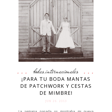
bodas
internacionales
,
¡PARA TU BODA MANTAS
DE PATCHWORK Y CESTAS
DE MIMBRE!
JUN 26. 2013
La semana pasada os mostraba mi nueva