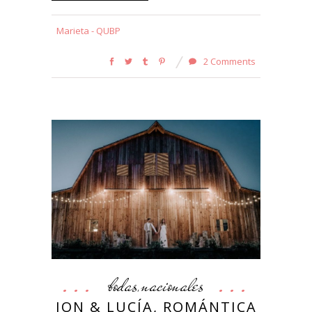
Marieta - QUBP
2 Comments
bodas
nacionales
,
JON & LUCÍA, ROMÁNTICA