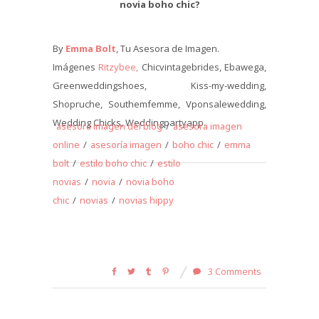
novia boho chic?
By
Emma Bolt
, Tu Asesora de Imagen.
Imágenes
Ritzybee,
Chicvintagebrides, Ebawega,
Greenweddingshoes, Kiss-my-wedding,
Shopruche, Southemfemme, Vponsalewedding,
Wedding Chicks, Weddingpartyapp.
asesora imagen del blog
/
asesora imagen
online
/
asesoría imagen
/
boho chic
/
emma
bolt
/
estilo boho chic
/
estilo
novias
/
novia
/
novia boho
chic
/
novias
/
novias hippy
3 Comments