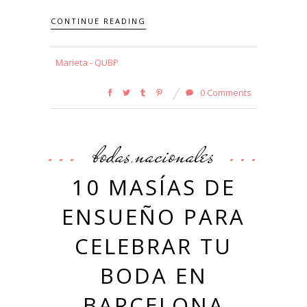
CONTINUE READING
Marieta - QUBP
0 Comments
bodas
nacionales
,
10 MASÍAS DE
ENSUEÑO PARA
CELEBRAR TU
BODA EN
BARCELONA