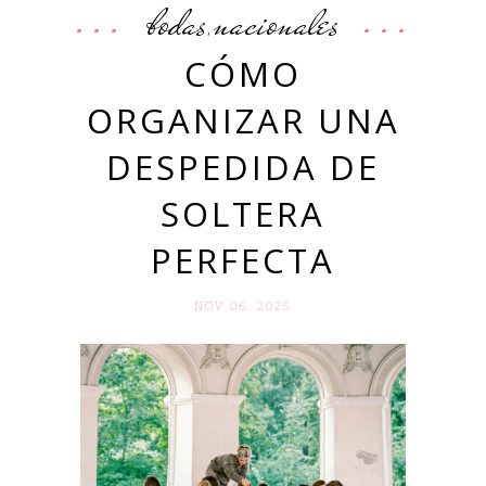
bodas
nacionales
,
CÓMO
ORGANIZAR UNA
DESPEDIDA DE
SOLTERA
PERFECTA
NOV 06. 2025