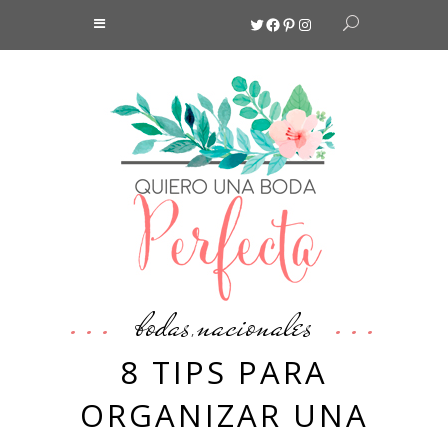
Twitter
Facebook
Pinterest
Instagram
bodas
nacionales
,
8 TIPS PARA
ORGANIZAR UNA