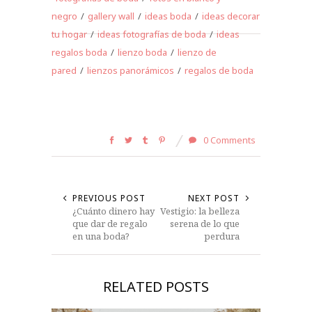
negro
/
gallery wall
/
ideas boda
/
ideas decorar
tu hogar
/
ideas fotografías de boda
/
ideas
regalos boda
/
lienzo boda
/
lienzo de
pared
/
lienzos panorámicos
/
regalos de boda
0 Comments
PREVIOUS POST
NEXT POST
¿Cuánto dinero hay
Vestigio: la belleza
que dar de regalo
serena de lo que
en una boda?
perdura
RELATED POSTS