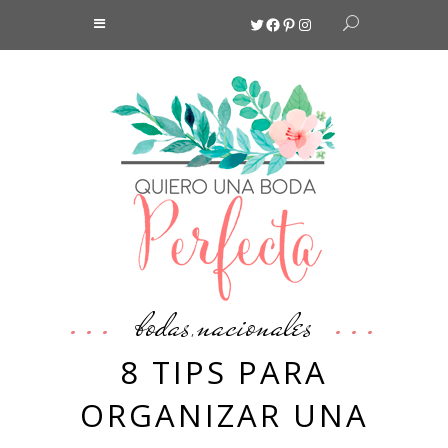
Twitter
Facebook
Pinterest
Instagram
bodas
nacionales
,
8 TIPS PARA
ORGANIZAR UNA