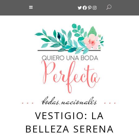
Twitter
Facebook
Pinterest
Instagram
bodas
nacionales
,
VESTIGIO: LA
BELLEZA SERENA