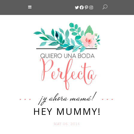
Twitter
Facebook
Pinterest
Instagram
¡y ahora mamá!
HEY MUMMY!
MAY 06. 2016