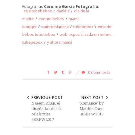
Fotografías
Carolina García Fotografía
.
caja tubebebox
/
daniela
/
dia de la
madre
/
evento bebes
/
mama
blogger
/
quieroadaniela
/
tubebebox
/
web de
bebes tubebebox
/
web especializada en bebes
tubebebox
/
y ahora mamá
0 Comments
PREVIOUS POST
NEXT POST
Naeem Khan, el
‘Romance’ by
diseñador de las
Matilde Cano
celebrities
#BBFW2017
#BBFW2017