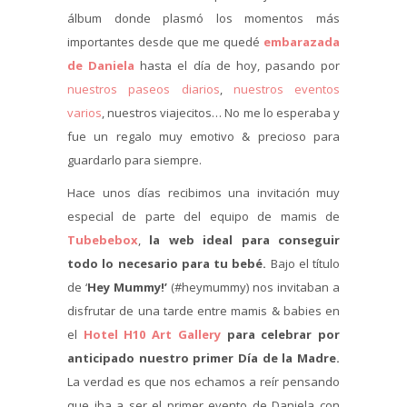
álbum donde plasmó los momentos más
importantes desde que me quedé
embarazada
de Daniela
hasta el día de hoy, pasando por
nuestros paseos diarios
,
nuestros eventos
varios
, nuestros viajecitos… No me lo esperaba y
fue un regalo muy emotivo & precioso para
guardarlo para siempre.
Hace unos días recibimos una invitación muy
especial de parte del equipo de mamis de
Tubebebox
,
la web ideal para conseguir
todo lo necesario para tu bebé.
Bajo el título
de ‘
Hey Mummy!’
(#heymummy) nos invitaban a
disfrutar de una tarde entre mamis & babies en
el
Hotel H10 Art Galler
y
para celebrar por
anticipado nuestro primer Día de la Madre.
La verdad es que nos echamos a reír pensando
que iba a ser el primer evento de Daniela con