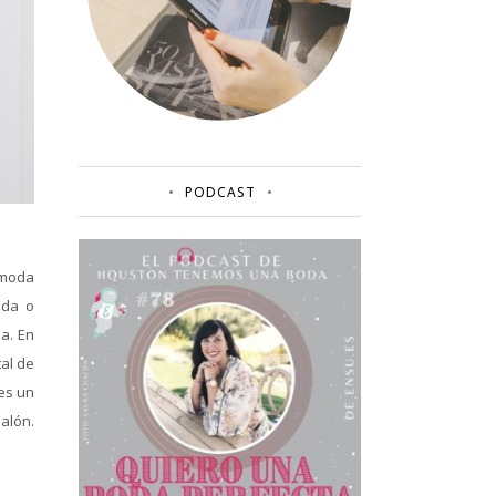
PODCAST
 moda
nda o
a. En
al de
es un
alón.