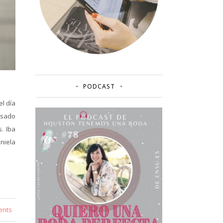
PODCAST
el día
asado
. Iba
niela
ents