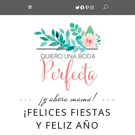
Twitter
Facebook
Pinterest
Instagram
¡y ahora mamá!
¡FELICES FIESTAS
Y FELIZ AÑO