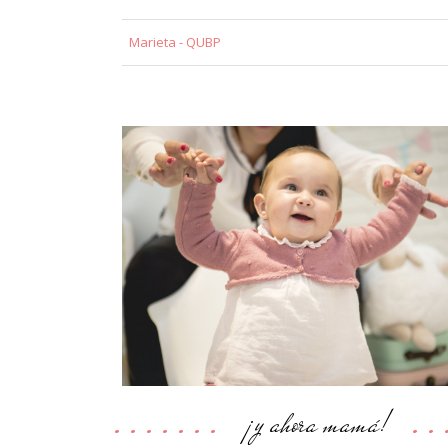
Marieta - QUBP
¡y ahora mamá!