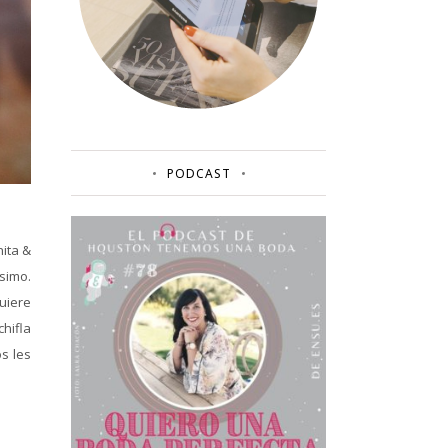
PODCAST
ita &
ísimo.
uiere
hifla
s les