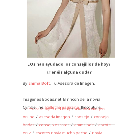
¿Os han ayudado los consejillos de hoy?
¿Tenéis alguna duda?
By
Emma Bolt
, Tu Asesora de Imagen.
Imágenes Bodas.net, El rincón de la novia,
Cymbelline,
Bellethemagazine,
Jlmcouture,
asesora imagen del blog
/
asesora imagen
online
/
asesoría imagen
/
consejo
/
consejo
bodas
/
consejo escotes
/
emma bolt
/
escote
en v
/
escotes novia mucho pecho
/
novia