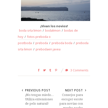
¡Vivan los novios!
boda srta limon
/
bodalimon
/
bodas de
hoy
/
fotos preboda o
postboda
/
preboda
/
preboda boda
/
preboda
srta limon
/
prebodaen javea
3 Comments
PREVIOUS POST
NEXT POST
¡No tengas miedo…
Consejos para
Utiliza extensiones
escoger escote
de pelo natural!
para novias con
mucho pecho