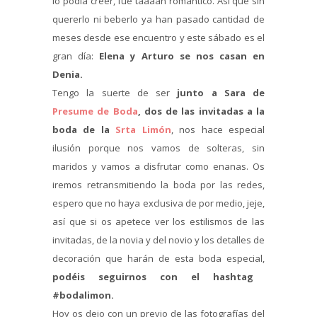
lo podía creer, fue taaaan romántico. Así que sin
quererlo ni beberlo ya han pasado cantidad de
meses desde ese encuentro y este sábado es el
gran día:
Elena y Arturo se nos casan en
Denia.
Tengo la suerte de ser
junto a Sara de
Presume de Boda
, dos de las invitadas a la
boda de la
Srta Limón
, nos hace especial
ilusión porque nos vamos de solteras, sin
maridos y vamos a disfrutar como enanas. Os
iremos retransmitiendo la boda por las redes,
espero que no haya exclusiva de por medio, jeje,
así que si os apetece ver los estilismos de las
invitadas, de la novia y del novio y los detalles de
decoración que harán de esta boda especial,
podéis seguirnos con el hashtag
#bodalimon.
Hoy os dejo con un previo de las fotografías del