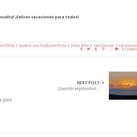
 vuelta! ¡Felices vacaciones para todos!
perfecta
/
quiero una boda perfecta
/
relax time
/
vacaciones
/
vacacion
3 Comm
NEXT POST
Querido septiembre…
e para