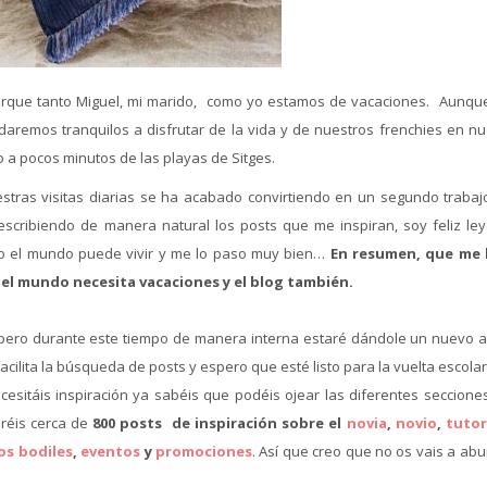
orque tanto Miguel, mi marido, como yo estamos de vacaciones. Aunqu
aremos tranquilos a disfrutar de la vida y de nuestros frenchies en nu
o a pocos minutos de las playas de Sitges.
stras visitas diarias se ha acabado convirtiendo en un segundo trabaj
escribiendo de manera natural los posts que me inspiran, soy feliz le
do el mundo puede vivir y me lo paso muy bien…
En resumen, que me 
 el mundo necesita vacaciones y el blog también.
ero durante este tiempo de manera interna estaré dándole un nuevo ai
ilita la búsqueda de posts y espero que esté listo para la vuelta escolar
esitáis inspiración ya sabéis que podéis ojear las diferentes seccione
réis cerca de
800 posts de inspiración sobre el
novia
,
novio
,
tutor
os bodiles
,
eventos
y
promociones
. Así que creo que no os vais a abur