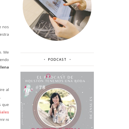
e nos
estra
o. Me
yendo
PODCAST
llena
re al
.
s que
iales
rir ni