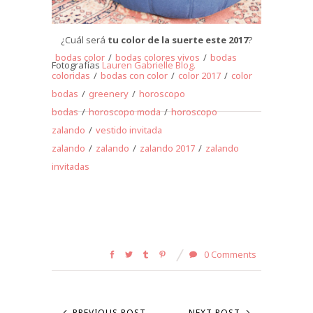
¿Cuál será
tu color de la suerte este 2017
?
bodas color
/
bodas colores vivos
/
bodas
Fotografías
Lauren Gabrielle Blog.
coloridas
/
bodas con color
/
color 2017
/
color
bodas
/
greenery
/
horoscopo
bodas
/
horoscopo moda
/
horoscopo
zalando
/
vestido invitada
zalando
/
zalando
/
zalando 2017
/
zalando
invitadas
0 Comments
PREVIOUS POST
NEXT POST