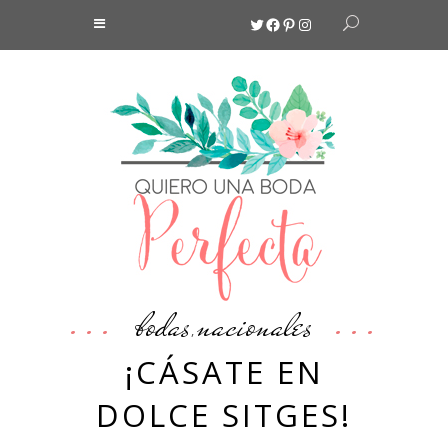
Twitter
Facebook
Pinterest
Instagram
bodas
nacionales
,
¡CÁSATE EN
DOLCE SITGES!