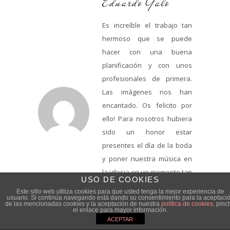
Eduardo Galo
Es increíble el trabajo tan
hermoso que se puede
hacer con una buena
planificación y con unos
profesionales de primera.
Las imágenes nos han
encantado. Os felicito por
ello! Para nosotros hubiera
sido un honor estar
presentes el día de la boda
y poner nuestra música en
la iglesia en un momento tan
USO DE COOKIES
especial para Valeria y
Este sitio web utiliza cookies para que usted tenga la mejor experiencia de
Sandro.
usuario. Si continúa navegando está dando su consentimiento para la aceptaci
de las mencionadas cookies y la aceptación de nuestra
política de cookies
, pinc
el enlace para mayor información.
7 NOVIEMBRE, 2024
ACEPTAR