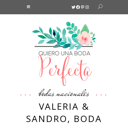
Twitter
Facebook
Pinterest
Instagram
bodas
nacionales
,
VALERIA &
SANDRO, BODA