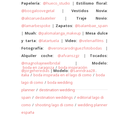
Papelería:
@hueco_studio
|
Estilismo floral:
@boogaloovegetal
|
Vestidos Novia
:
@aliciaruedaatelier
|
Traje Novio
:
@lamarbespoke
|
Zapatos:
@balambae_spain
|
Muah:
@palomalanga_makeup
|
Mesa dulce
y tarta:
@latartuela
|
Video:
@velenaifilms
|
Fotografía:
@veronicarodriguezfotobodas
|
Alquiler coche:
@afvanszgz
|
Tocados:
@magnoliajewelbridal
|
Modelo:
boda en zaragoza
/
boda inspiración
@jorgeheredias
|
Modelo:
@sanndraa28
.
italia
/
boda inspirada en el lago di como
/
boda
lago di como
/
boda wedding
planner
/
destination wedding
spain
/
destination weddings
/
editorial lago di
como
/
shooting lago di como
/
wedding planner
españa