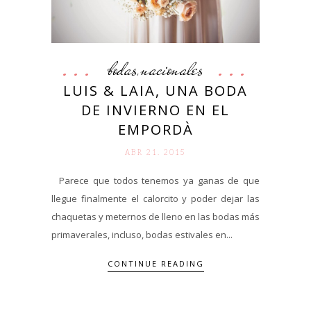
bodas
nacionales
,
LUIS & LAIA, UNA BODA
DE INVIERNO EN EL
EMPORDÀ
ABR 21. 2015
Parece que todos tenemos ya ganas de que
llegue finalmente el calorcito y poder dejar las
chaquetas y meternos de lleno en las bodas más
primaverales, incluso, bodas estivales en...
CONTINUE READING