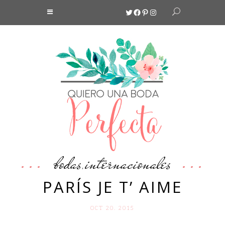
Twitter
Facebook
Pinterest
Instagram
bodas
internacionales
,
PARÍS JE T’ AIME
OCT 20. 2015