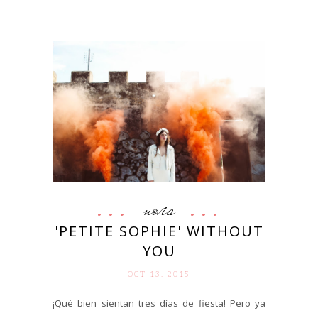
novia
'PETITE SOPHIE' WITHOUT
YOU
OCT 13. 2015
¡Qué bien sientan tres días de fiesta! Pero ya