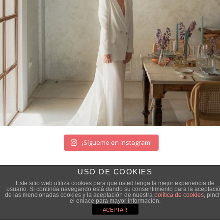
¡Sígueme en Instagram!
USO DE COOKIES
Este sitio web utiliza cookies para que usted tenga la mejor experiencia de
usuario. Si continúa navegando está dando su consentimiento para la aceptaci
de las mencionadas cookies y la aceptación de nuestra
política de cookies
, pinc
el enlace para mayor información.
ACEPTAR