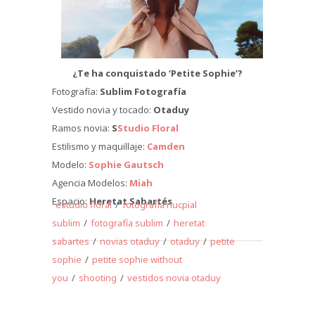
¿Te ha conquistado ‘Petite Sophie’?
Fotografía:
Sublim Fotografía
Vestido novia y tocado:
Otaduy
Ramos novia:
S
Studio Floral
Estilismo y maquillaje:
Camden
Modelo:
Sophie Gautsch
Agencia Modelos:
Miah
Espacio:
Heretat Sabartés
estudio floral
/
fotografía nucpial
sublim
/
fotografía sublim
/
heretat
sabartes
/
novias otaduy
/
otaduy
/
petite
sophie
/
petite sophie without
you
/
shooting
/
vestidos novia otaduy