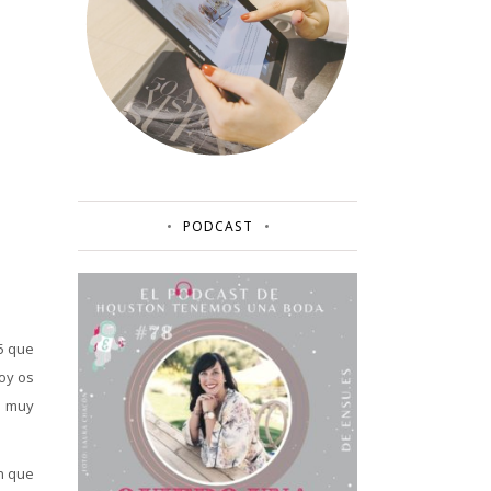
PODCAST
5 que
oy os
y muy
on que