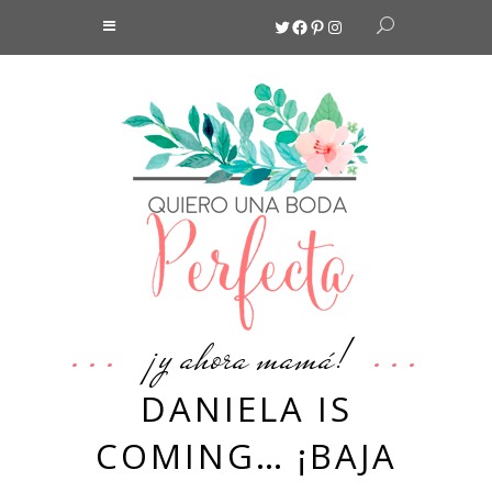
Twitter
Facebook
Pinterest
Instagram
¡y ahora mamá!
DANIELA IS
COMING… ¡BAJA