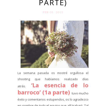
PARTE)
FEB 05. 2015
La semana pasada os mostré orgullosa el
shooting que habíamos realizado días
‘La esencia de lo
atrás.
barroco’ (1a parte)
tuvo mucho
éxito y comentarios estupendos, os lo agradezco
en nombre de todo el equipo que allí trabajó. Tal