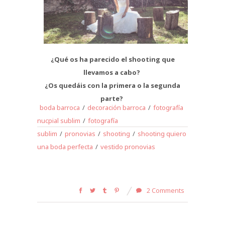
¿Qué os ha parecido el shooting que
llevamos a cabo?
¿Os quedáis con la primera o la segunda
parte?
boda barroca
/
decoración barroca
/
fotografía
nucpial sublim
/
fotografía
sublim
/
pronovias
/
shooting
/
shooting quiero
una boda perfecta
/
vestido pronovias
2 Comments