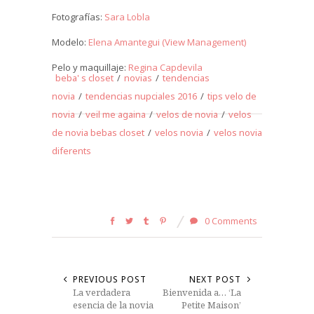
Fotografías:
Sara Lobla
Modelo:
Elena Amantegui (View Management)
Pelo y maquillaje:
Regina Capdevila
beba' s closet
/
novias
/
tendencias
novia
/
tendencias nupciales 2016
/
tips velo de
novia
/
veil me againa
/
velos de novia
/
velos
de novia bebas closet
/
velos novia
/
velos novia
diferents
0 Comments
PREVIOUS POST
NEXT POST
La verdadera
Bienvenida a… ‘La
esencia de la novia
Petite Maison’