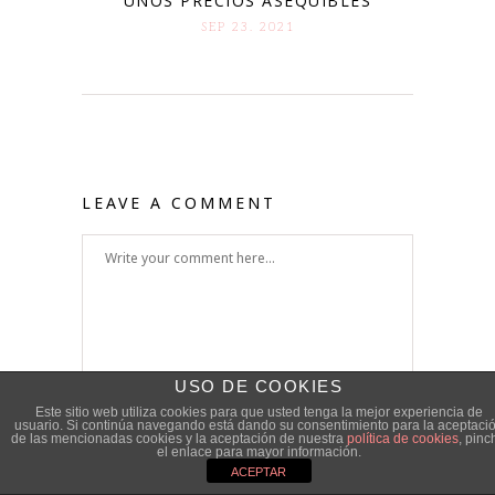
UNOS PRECIOS ASEQUIBLES
SEP 23. 2021
LEAVE A COMMENT
USO DE COOKIES
Este sitio web utiliza cookies para que usted tenga la mejor experiencia de
usuario. Si continúa navegando está dando su consentimiento para la aceptaci
de las mencionadas cookies y la aceptación de nuestra
política de cookies
, pinc
el enlace para mayor información.
ACEPTAR