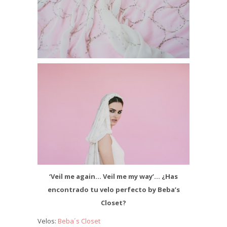
‘Veil me again… Veil me my way’… ¿Has
encontrado tu velo perfecto by Beba’s
Closet?
Velos:
Beba´s Closet