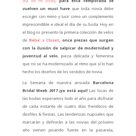
día de mi boda
,
para esta temporada se
vuelven un must have
que toda novia debe
escoger con mimo y lucir como un complemento
imprescindible e ideal el día de su boda. Hoy en
el blog os presento la primera colección de velos
de
Beba’ s Closet
, once piezas que surgen
con la ilusión de salpicar de modernidad y
juventud al velo
, pieza delicada y femenina
que no se ha modernizado al ritmo que sí lo han
hecho los diseños de los vestidos de novia.
La Semana de nuestra ansiada
Barcelona
Bridal Week 2017 ¡ya está aquí!
Las locas de
las bodas esperamos todo el año para disfrutar
de cada instante de cuatro días frenéticos de
desfiles & fiestas. Las tendencias nupciales que
marcarán y definirán a las novias del próximo
año vienen pisando fuerte en la pasarela,