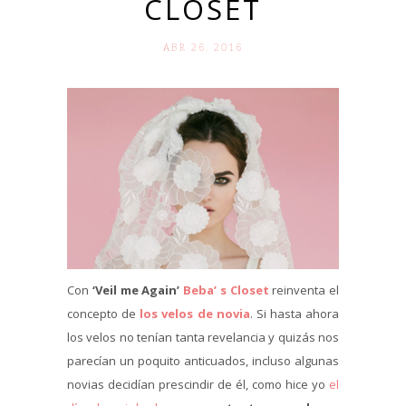
CLOSET
ABR 26. 2016
Con
‘Veil me Again’
Beba’ s Closet
reinventa el
concepto de
los velos de novia
. Si hasta ahora
los velos no tenían tanta revelancia y quizás nos
parecían un poquito anticuados, incluso algunas
novias decidían prescindir de él, como hice yo
el