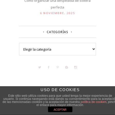
Cómo organizar una despedida de soltera
perfecta
6 NOVIEMBRE, 2025
CATEGORÍAS
Categorías
USO DE COOKIES
Este sitio web utiliza cookies para que usted tenga la mejor experiencia de
usuario. Si continúa navegando está dando su consentimiento para la aceptaci
de las mencionadas cookies y la aceptación de nuestra
política de cookies
, pinc
el enlace para mayor información.
ACEPTAR