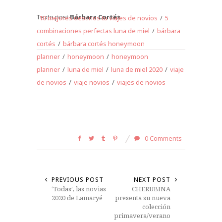
Texto post
Bárbara Cortés
.
10 mejores destinos tu viajes de novios
/
5
combinaciones perfectas luna de miel
/
bárbara
cortés
/
bárbara cortés honeymoon
planner
/
honeymoon
/
honeymoon
planner
/
luna de miel
/
luna de miel 2020
/
viaje
de novios
/
viaje novios
/
viajes de novios
0 Comments
PREVIOUS POST
NEXT POST
‘Todas’, las novias
CHERUBINA
2020 de Lamaryé
presenta su nueva
colección
primavera/verano