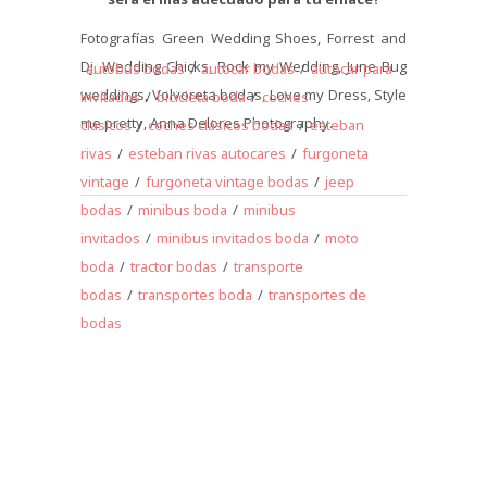
Fotografías Green Wedding Shoes, Forrest and
Dj, Wedding Chicks, Rock my Wedding, June Bug
autobus bodas
/
autocar bodas
/
autocar para
weddings, Volvoreta bodas, Love my Dress, Style
invitados
/
bicicleta boda
/
coches
me pretty, Anna Delores Photography.
clasicos
/
coches clásicos bodas
/
esteban
rivas
/
esteban rivas autocares
/
furgoneta
vintage
/
furgoneta vintage bodas
/
jeep
bodas
/
minibus boda
/
minibus
invitados
/
minibus invitados boda
/
moto
boda
/
tractor bodas
/
transporte
bodas
/
transportes boda
/
transportes de
bodas