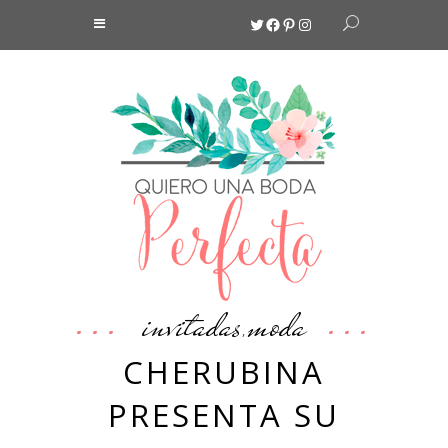
Twitter
Facebook
Pinterest
Instagram
invitadas
moda
,
CHERUBINA
PRESENTA SU