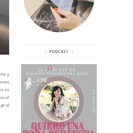
PODCAST
eña y
iones
os es
os el
ir el