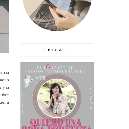
PODCAST
en si
 moda
 y si
cubre
queña