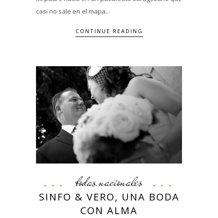
casi no sale en el mapa...
CONTINUE READING
bodas
nacionales
,
SINFO & VERO, UNA BODA
CON ALMA