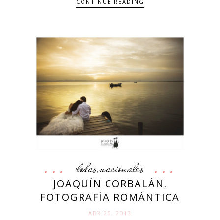
CONTINUE READING
bodas
nacionales
,
JOAQUÍN CORBALÁN,
FOTOGRAFÍA ROMÁNTICA
ABR 25. 2013