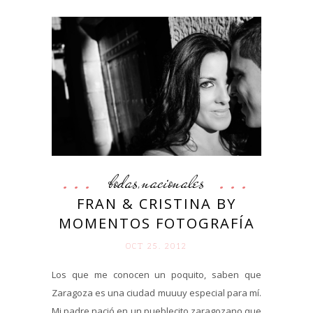
bodas
nacionales
,
FRAN & CRISTINA BY
MOMENTOS FOTOGRAFÍA
OCT 25. 2012
Los que me conocen un poquito, saben que
Zaragoza es una ciudad muuuy especial para mí.
Mi padre nació en un pueblecito zaragozano que