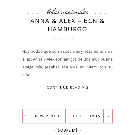
bodas
nacionales
,
ANNA & ALEX = BCN &
HAMBURGO
OCT 09. 2012
Hay bodas que son especiales y esta es una de
ellas. Anna y Alex son amigos de una muy buena
amiga mía, Jezabel, ella vive en Miami con su
niña...
CONTINUE READING
NEWER POSTS
OLDER POSTS
SOBRE MÍ