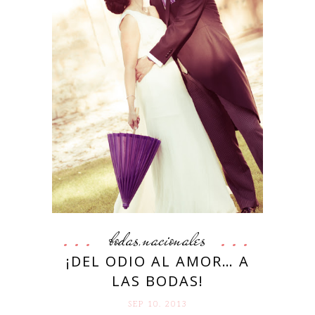
bodas
nacionales
,
¡DEL ODIO AL AMOR… A
LAS BODAS!
SEP 10. 2013