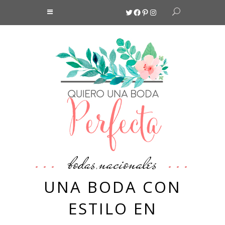
Twitter
Facebook
Pinterest
Instagram
bodas
nacionales
,
UNA BODA CON
ESTILO EN