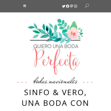
Twitter
Facebook
Pinterest
Instagram
bodas
nacionales
,
SINFO & VERO,
UNA BODA CON