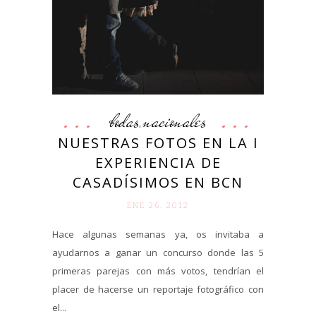
bodas
nacionales
,
NUESTRAS FOTOS EN LA I
EXPERIENCIA DE
CASADÍSIMOS EN BCN
ENE 26. 2012
Hace algunas semanas ya, os invitaba a
ayudarnos a ganar un concurso donde las 5
primeras parejas con más votos, tendrían el
placer de hacerse un reportaje fotográfico con
el...