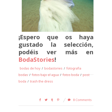
¡Espero que os haya
gustado la selección,
podéis ver más en
BodaStories
!
bodas de hoy
/
bodastories
/
fotografia
bodas
/
fotos bajo el agua
/
fotos boda
/
post
boda
/
trash the dress
8 Comments