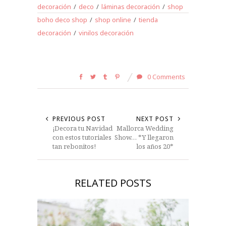
decoración
/
deco
/
láminas decoración
/
shop
boho deco shop
/
shop online
/
tienda
decoración
/
vinilos decoración
0 Comments
PREVIOUS POST
NEXT POST
¡Decora tu Navidad
Mallorca Wedding
con estos tutoriales
Show… *Y llegaron
tan rebonitos!
los años 20*
RELATED POSTS