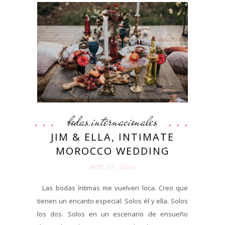
bodas
internacionales
,
JIM & ELLA, INTIMATE
MOROCCO WEDDING
NOV 17. 2020
Las bodas íntimas me vuelven loca. Creo que
tienen un encanto especial. Solos él y ella. Solos
los dos. Solos en un escenario de ensueño