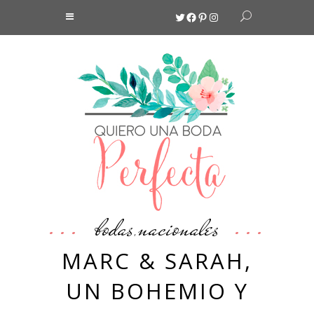
Twitter
Facebook
Pinterest
Instagram
bodas
nacionales
,
MARC & SARAH,
UN BOHEMIO Y