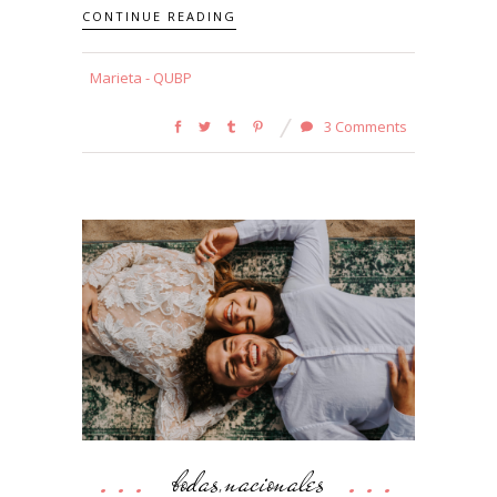
CONTINUE READING
Marieta - QUBP
3 Comments
bodas
nacionales
,