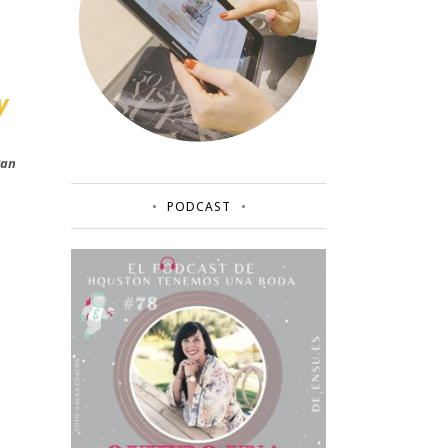
y
tan
PODCAST