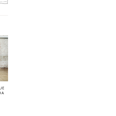
UE
DA