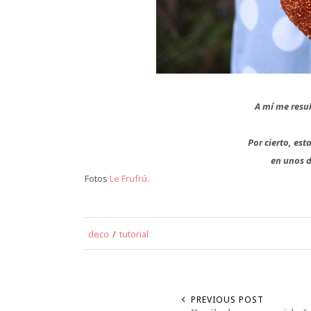
A mí me resul
Por cierto, es
en unos d
Fotos
Le Frufrú.
deco
/
tutorial
PREVIOUS POST