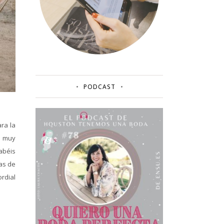
PODCAST
ra la
n muy
Habéis
mas de
ordial