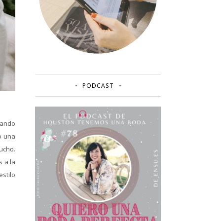
PODCAST
cando
o una
ucho.
 a la
stilo