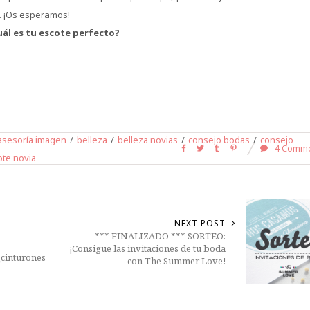
. ¡Os esperamos!
uál es tu escote perfecto?
asesoría imagen
/
belleza
/
belleza novias
/
consejo bodas
/
consejo
4 Comm
ote novia
NEXT POST
*** FINALIZADO *** SORTEO:
¡Consigue las invitaciones de tu boda
¿cinturones
con The Summer Love!