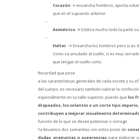
Corazón ->
ensancha hombros, aporta volumen
que en el supuesto anterior.
–
Asimétrico ->
Estiliza mucho toda la parte su
–
Halter ->
Ensancha los hombros pero si es d
Como va anudado al cuello, si es muy cerrado 
que tengas el cuello corto.
Recordad que pese
a las características generales de cada escote y su ef
del cuerpo, es necesario también valorar la confección
especialmente en su talle superior, puesto que
los f
drapeados, los volantes o un corte tipo imperio,
contribuyen a mejorar visualmente determinados
función de lo que se desee potenciar o corregir.
Ya llevamos dos semanitas con estos posts de
conse
dudas, preguntas o sugerencias
para elaborar u