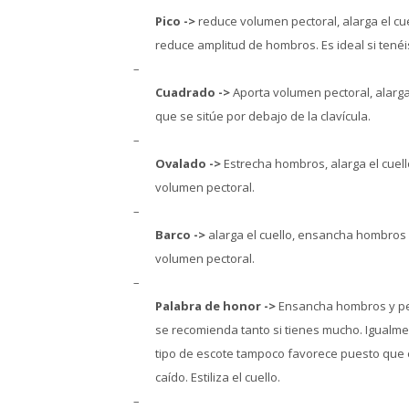
Pico ->
reduce volumen pectoral, alarga el cue
reduce amplitud de hombros. Es ideal si tené
–
Cuadrado ->
Aporta volumen pectoral, alarga
que se sitúe por debajo de la clavícula.
–
Ovalado ->
Estrecha hombros, alarga el cuell
volumen pectoral.
–
Barco ->
alarga el cuello, ensancha hombros 
volumen pectoral.
–
Palabra de honor ->
Ensancha hombros y pec
se recomienda tanto si tienes mucho. Igualme
tipo de escote tampoco favorece puesto que 
caído. Estiliza el cuello.
–