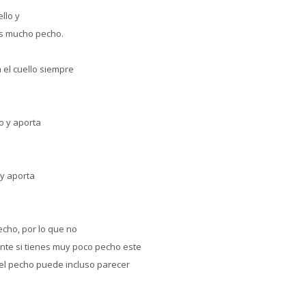
llo y
is mucho pecho.
 el cuello siempre
o y aporta
y aporta
ho, por lo que no
nte si tienes muy poco pecho este
el pecho puede incluso parecer