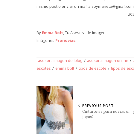
mismo post o enviar un mail a soymarieta@gmail.com
¿C
By
Emma Bolt
, Tu Asesora de Imagen.
Imágenes
Pronovias
.
asesora imagen del blog
/
asesora imagen online
/
escotes
/
emma bolt
/
tipos de escote
/
tipos de esc
PREVIOUS POST
Cinturones para novias o… 
joyas?