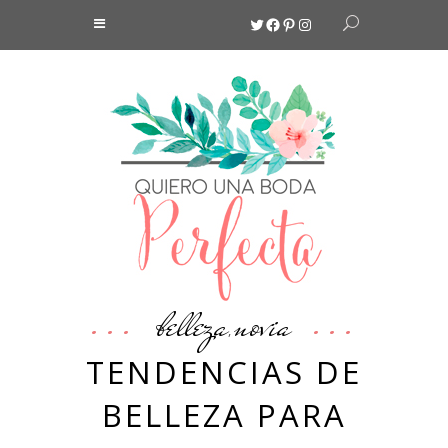
Twitter
Facebook
Pinterest
Instagram
belleza
novia
,
TENDENCIAS DE
BELLEZA PARA