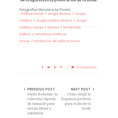
de cirugía estética previo al día de tu boda?
Fotografías Monstera by Pexels.
belleza novias
/
cirugía dexeus
/
cirugía
estética
/
cirugía estética dexeus
/
cirugía
estética novias
/
dexeus
/
tendencias
belleza
/
tendencias bellezaz
novias
/
tendencias de belleza novias
0 Comments
PREVIOUS POST
NEXT POST
Sueño Bohemio, la
Cómo elegir la
colección cápsula
fragancia perfecta
de Immaclé para
para el día de tu
novias libres y
boda
auténticas