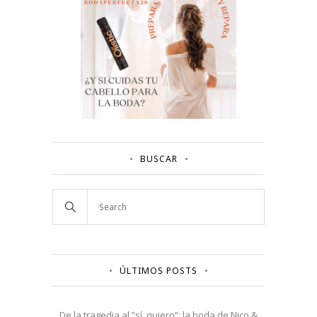
BUSCAR
ÚLTIMOS POSTS
De la tragedia al “sí, quiero”: la boda de Nico &