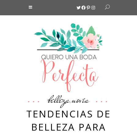
Twitter
Facebook
Pinterest
Instagram
belleza
novia
,
TENDENCIAS DE
BELLEZA PARA