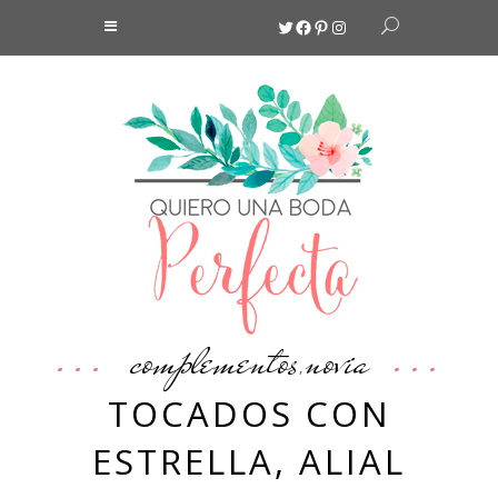
Twitter
Facebook
Pinterest
Instagram
complementos
novia
,
TOCADOS CON
ESTRELLA, ALIAL