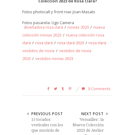
Colección 2023 de Rosa Clará?
Fotos photocall y front row: Joan Masats
Fotos pasarela: Ugo Camera
diseñadora rosa clará
/
novias 2023
/
nueva
colección novias 2023
/
nueva colección rosa
clará
/
rosa clará
/
rosa clará 2023
/
rosa clará
vestidos de novia
/
vestidos de novia
2023
/
vestidos novias 2023
0 Comments
PREVIOUS POST
NEXT POST
15 tocados
‘Versailles’, la
verticales con los
Nueva Colección
que morirás de
2023 de Atelier