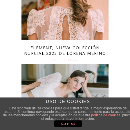
ELEMENT, NUEVA COLECCIÓN
NUPCIAL 2023 DE LORENA MERINO
DIC 08. 2022
USO DE COOKIES
Este sitio web utiliza cookies para que usted tenga la mejor experiencia de
usuario. Si continúa navegando está dando su consentimiento para la aceptaci
de las mencionadas cookies y la aceptación de nuestra
política de cookies
, pinc
el enlace para mayor información.
ACEPTAR
‘COUTURES”, LOS VESTIDOS CON