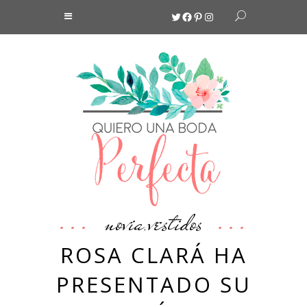
Twitter
Facebook
Pinterest
Instagram
novia
vestidos
,
ROSA CLARÁ HA
PRESENTADO SU