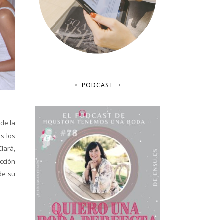
PODCAST
de la
s los
lará,
cción
de su