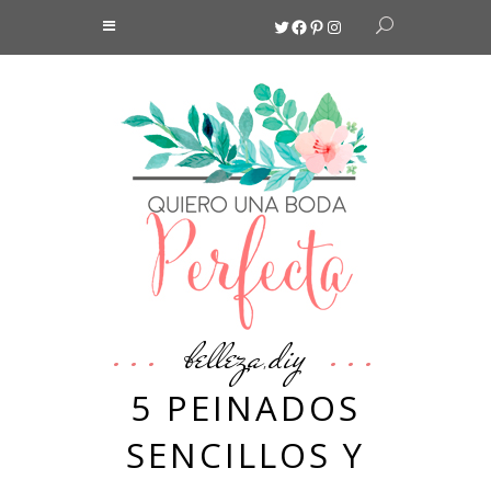
Twitter
Facebook
Pinterest
Instagram
belleza
diy
,
5 PEINADOS
SENCILLOS Y