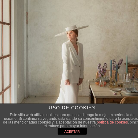
USO DE COOKIES
Este sitio web utiliza cookies para que usted tenga la mejor experiencia de
usuario. Si continúa navegando está dando su consentimiento para la aceptaci
de las mencionadas cookies y la aceptación de nuestra
política de cookies
, pinc
el enlace para mayor información.
ACEPTAR
¡Sígueme en Instagram!