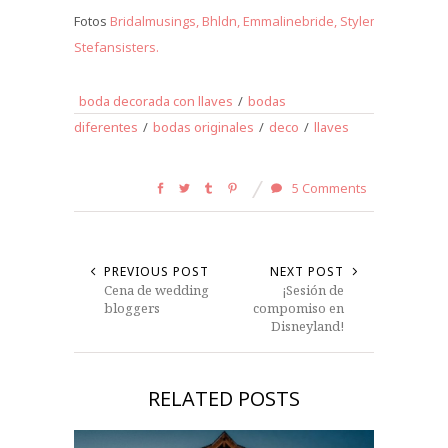
Fotos
Bridalmusings,
Bhldn,
Emmalinebride,
Stylemepretty,
Ru
Stefansisters.
boda decorada con llaves
/
bodas
diferentes
/
bodas originales
/
deco
/
llaves
5 Comments
PREVIOUS POST
NEXT POST
Cena de wedding
¡Sesión de
bloggers
compomiso en
Disneyland!
RELATED POSTS